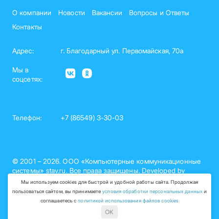
О компании
Новости
Вакансии
Вопросы и Ответы
Контакты
Адрес:
г. Благодарный ул. Первомайская, 70а
Мы в
соцсетях:
Телефон:
+7 (86549) 3-30-03
© 2001 – 2026. ООО «Компьютерные коммуникационные
системы» stav.ru. Все права защищены. Developed by
nelset.com
Мы используем cookies для быстрой и удобной работы сайта. Продолжая
пользоваться сайтом, вы принимаете
условия обработки персональных данных
и
Политика обработки персональных данных (рег. №26-15-
соглашаетесь с
политикой использования файлов cookies
000758)
OK