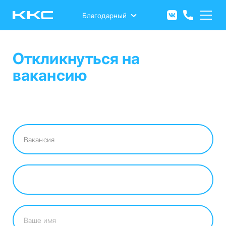
Перейти
к
Благодарный
основному
содержанию
Откликнуться на
вакансию
Вакансия